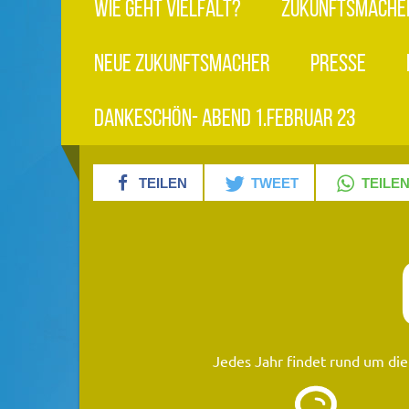
WIE GEHT VIELFALT?
ZUKUNFTSMACHE
NEUE ZUKUNFTSMACHER
PRESSE
DANKESCHÖN- ABEND 1.FEBRUAR 23
TEILEN
TWEET
TEILE
Jedes Jahr findet rund um di