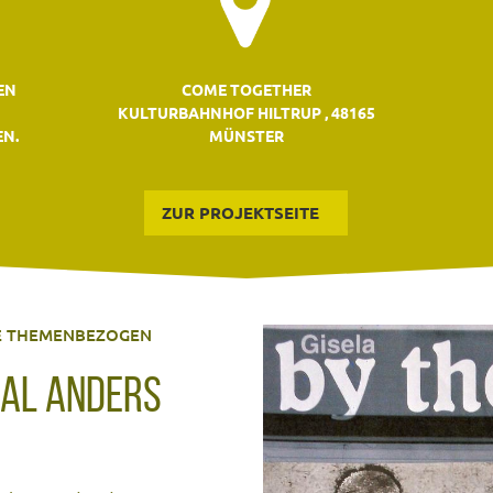
EN
COME TOGETHER
KULTURBAHNHOF HILTRUP , 48165
EN.
MÜNSTER
ZUR PROJEKTSEITE
VE THEMENBEZOGEN
AL ANDERS